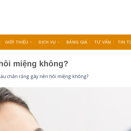
GIỚI THIỆU
DỊCH VỤ
BẢNG GIÁ
TƯ VẤN
TIN T
hôi miệng không?
áu chân răng gây nên hôi miệng không?