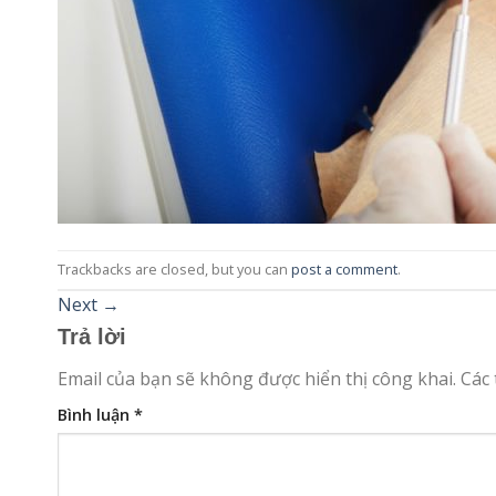
Trackbacks are closed, but you can
post a comment
.
Next
→
Trả lời
Email của bạn sẽ không được hiển thị công khai.
Các
Bình luận
*