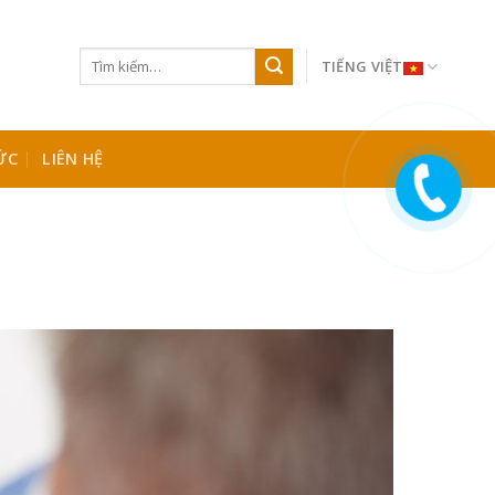
TIẾNG VIỆT
ỨC
LIÊN HỆ