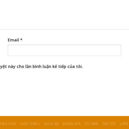
Email
*
yệt này cho lần bình luận kế tiếp của tôi.
ANG CHỦ
GIỚI THIỆU
DỊCH VỤ
BẢNG GIÁ
TƯ VẤN
TIN TỨC
LIÊN