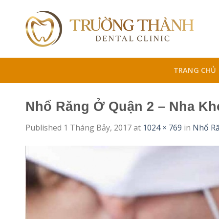
Skip
to
content
TRANG CHỦ
Nhổ Răng Ở Quận 2 – Nha Kh
Published
1 Tháng Bảy, 2017
at
1024 × 769
in
Nhổ Ră