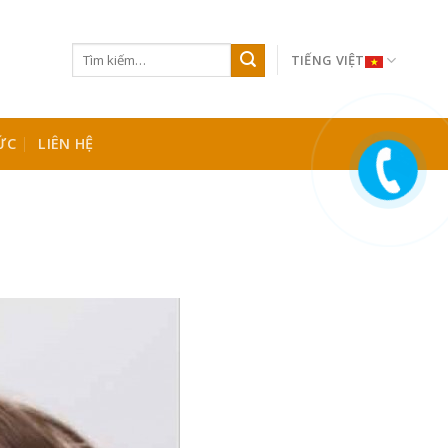
TIẾNG VIỆT
ỨC
LIÊN HỆ