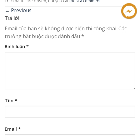
Trackbacks are closed, but you can
post a comment
.
←
Previous
Trả lời
Email của bạn sẽ không được hiển thị công khai.
Các
trường bắt buộc được đánh dấu
*
Bình luận
*
Tên
*
Email
*