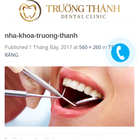
Skip
to
content
nha-khoa-truong-thanh
Published
1 Tháng Bảy, 2017
at
560 × 260
in
TRÁM
RĂNG