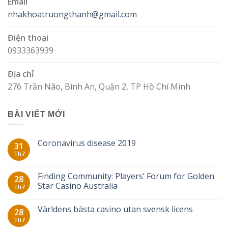
Email
nhakhoatruongthanh@gmail.com
Điện thoại
0933363939
Địa chỉ
276 Trần Não, Bình An, Quận 2, TP Hồ Chí Minh
BÀI VIẾT MỚI
Coronavirus disease 2019
31
Th7
Finding Community: Players’ Forum for Golden
28
Star Casino Australia
Th7
Världens bästa casino utan svensk licens
28
Th7