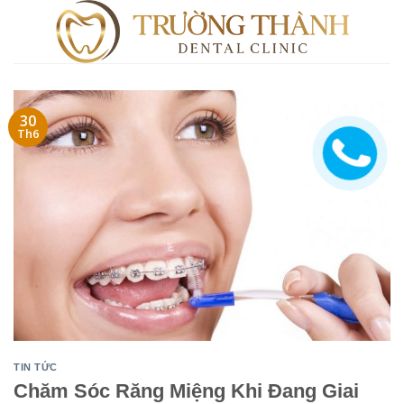
Skip
to
content
30
Th6
TIN TỨC
Chăm Sóc Răng Miệng Khi Đang Giai