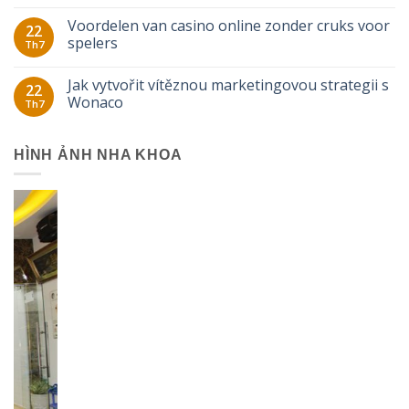
Voordelen van casino online zonder cruks voor
22
spelers
Th7
Jak vytvořit vítěznou marketingovou strategii s
22
Wonaco
Th7
HÌNH ẢNH NHA KHOA