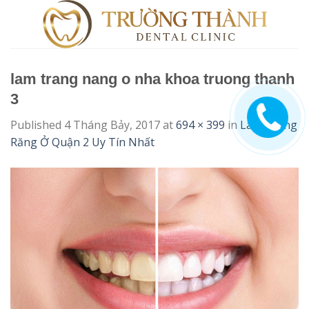
Skip
to
content
lam trang nang o nha khoa truong thanh
3
Published
4 Tháng Bảy, 2017
at
694 × 399
in
Làm Trắng
Răng Ở Quận 2 Uy Tín Nhất