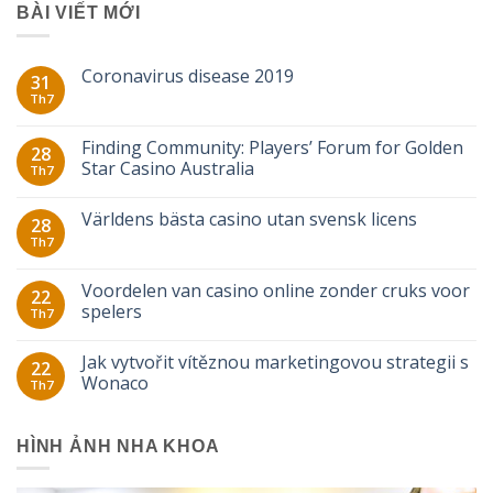
BÀI VIẾT MỚI
Coronavirus disease 2019
31
Th7
Finding Community: Players’ Forum for Golden
28
Star Casino Australia
Th7
Världens bästa casino utan svensk licens
28
Th7
Voordelen van casino online zonder cruks voor
22
spelers
Th7
Jak vytvořit vítěznou marketingovou strategii s
22
Wonaco
Th7
HÌNH ẢNH NHA KHOA