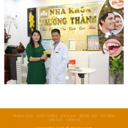
TRANG CHỦ
GIỚI THIỆU
DỊCH VỤ
BẢNG GIÁ
TƯ VẤN
TIN TỨC
LIÊN HỆ