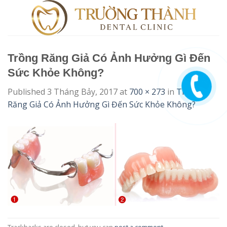
Skip
to
content
Trồng Răng Giả Có Ảnh Hưởng Gì Đến
Sức Khỏe Không?
Published
3 Tháng Bảy, 2017
at
700 × 273
in
Trồng
Răng Giả Có Ảnh Hưởng Gì Đến Sức Khỏe Không?
Trackbacks are closed, but you can
post a comment
.